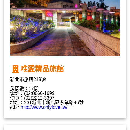
唯愛精品旅館
新北市旅館219號
房間數：17間
電話：(02)8666-1699
傳真：(02)2212-3397
地址：231新北市新店區永業路46號
網址:
http://www.onlylove.tw/