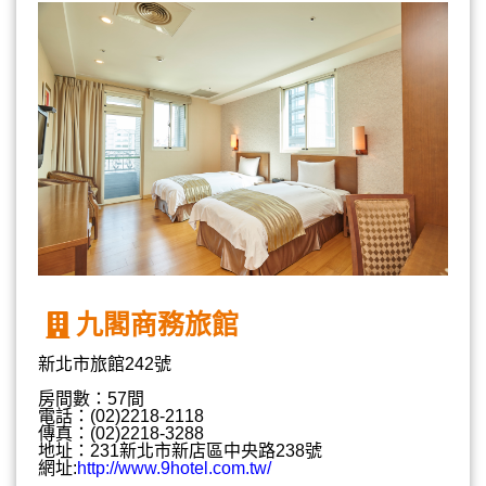
九閣商務旅館
新北市旅館242號
房間數：57間
電話：(02)2218-2118
傳真：(02)2218-3288
地址：231新北市新店區中央路238號
網址:
http://www.9hotel.com.tw/