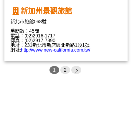
新加州景觀旅館
新北市旅館068號
房間數：45間
電話：(02)2916-1717
傳真：(02)2917-7890
地址：231新北市新店區北新路1段1號
網址:
http://www.new-california.com.tw/
1
2